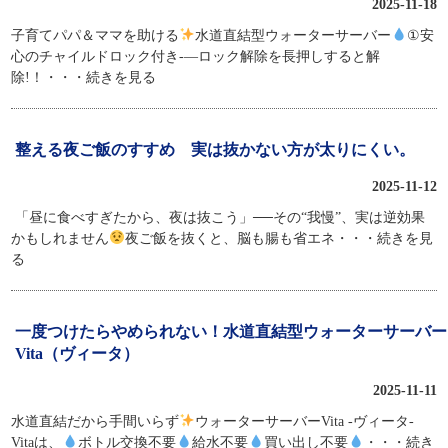
2025-11-18
子育てパパ＆ママを助ける
水道直結型ウォーターサーバー
①安
心のチャイルドロック付き-—ロック解除を長押しすると解
除!！
・・・続きを見る
整える夜ご飯のすすめ 実は抜かない方が太りにくい。
2025-11-12
「昼に食べすぎたから、夜は抜こう」──その“我慢”、実は逆効果
かもしれません
夜ご飯を抜くと、脳も腸も省エネ
・・・続きを見
る
一度つけたらやめられない！水道直結型ウォーターサーバー
Vita（ヴィータ）
2025-11-11
水道直結だから手間いらず
ウォーターサーバーVita -ヴィータ-
Vitaは、
ボトル交換不要
給水不要
買い出し不要
・・・続き